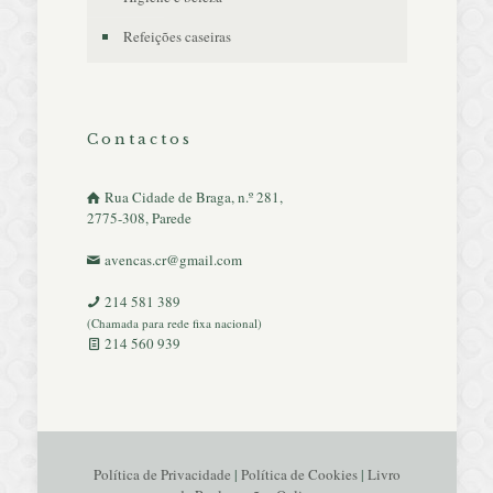
Refeições caseiras
Contactos
Rua Cidade de Braga, n.º 281,
2775-308, Parede
avencas.cr@gmail.com
214 581 389
(Chamada para rede fixa nacional)
214 560 939
Política de Privacidade
|
Política de Cookies
|
Livro